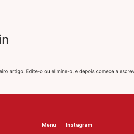
Burgers
Sides
in
iro artigo. Edite-o ou elimine-o, e depois comece a escrev
Menu
Instagram