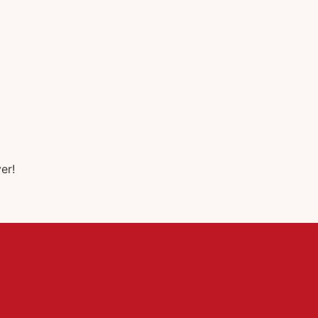
Sauces
Shake & Drinks
er!